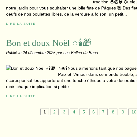
tradition 🐣🪺🐓 Quel
notre jardin pour vous souhaiter une jolie fête de Pâques 🥰 Des fle
oeufs de nos poulettes libres, de la verdure à foison, un petit...
LIRE LA SUITE
Bon et doux Noël ⭐🕯️🎁
Publié le
24 décembre 2025
par Les Belles du Baou
⭐🎄🕯️Nous aimerions tant que nos bague
Paix et l'Amour dans ce monde troublé, à
écoresponsables apporteront une touche éthique à votre décoration. 
mais chaque implication si petite...
LIRE LA SUITE
1
2
3
4
5
6
7
8
9
10