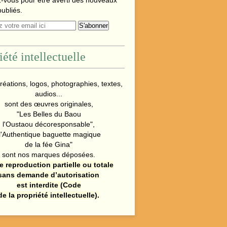
-vous pour être averti des nouveaux
publiés.
iété intellectuelle
réations, logos, photographies, textes,
audios...
sont des œuvres originales,
"Les Belles du Baou
l'Oustaou décoresponsable",
l'Authentique baguette magique
de la fée Gina"
sont nos marques déposées.
e reproduction partielle ou totale
sans demande d’autorisation
est interdite (Code
de la propriété intellectuelle).