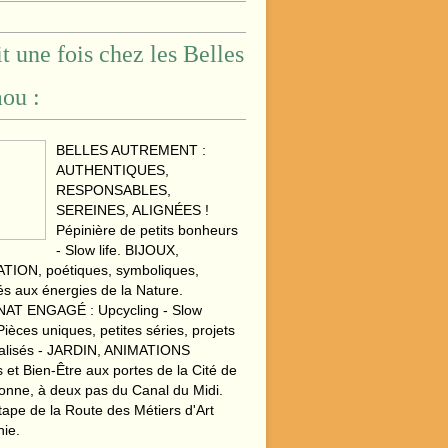
ait une fois chez les Belles
ou :
BELLES AUTREMENT :
AUTHENTIQUES,
RESPONSABLES,
SEREINES, ALIGNÉES !
Pépinière de petits bonheurs
- Slow life. BIJOUX,
ION, poétiques, symboliques,
s aux énergies de la Nature.
AT ENGAGÉ : Upcycling - Slow
Pièces uniques, petites séries, projets
alisés - JARDIN, ANIMATIONS
s et Bien-Être aux portes de la Cité de
onne, à deux pas du Canal du Midi.
étape de la Route des Métiers d'Art
nie.