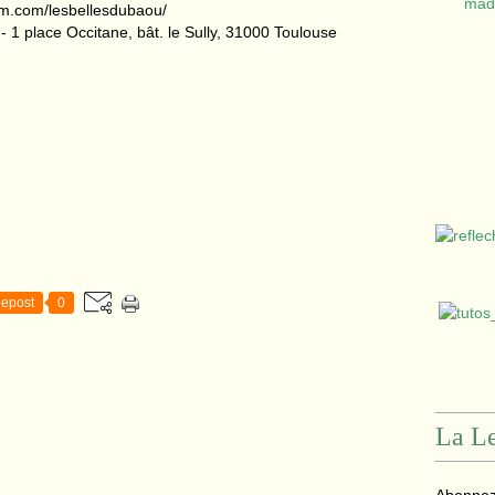
am.com/lesbellesdubaou/
 1 place Occitane, bât. le Sully, 31000 Toulouse
epost
0
La Le