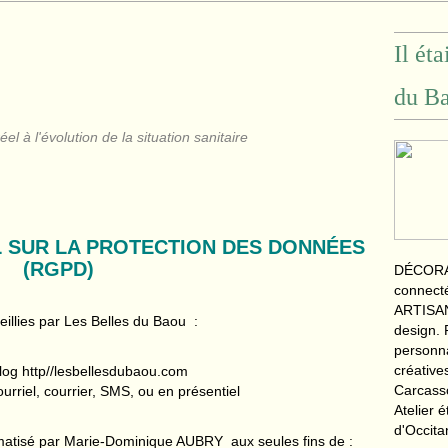
Il ét
du Ba
l à l'évolution de la situation sanitaire
 SUR LA PROTECTION DES DONNÉES
(RGPD)
DÉCORAT
connecté
ARTISAN
eillies par Les Belles du Baou :
design. 
personn
créative
r Blog http//lesbellesdubaou.com
Carcass
urriel, courrier, SMS, ou en présentiel
Atelier 
d'Occita
ormatisé par Marie-Dominique AUBRY aux seules fins de :