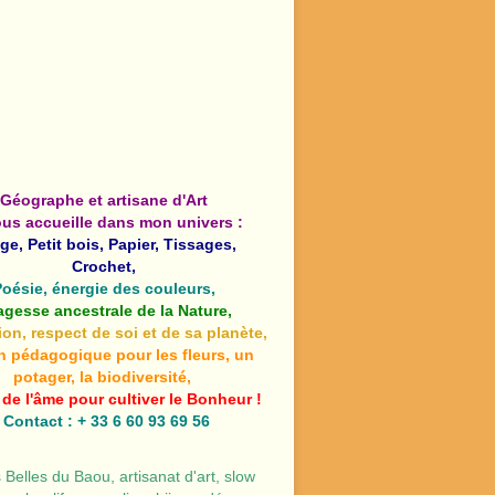
Géographe et artisane d'Art
ous accueille dans mon univers :
ge, Petit bois, Papier, Tissages,
Crochet,
Poésie, énergie des couleurs,
agesse ancestrale de la Nature,
ion, respect de soi et de sa planète,
n pédagogique pour les fleurs, un
potager, la biodiversité,
 de l'âme pour cultiver le Bonheur !
Contact : + 33 6 60 93 69 56