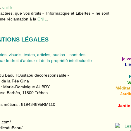
 :
cnil.fr
actées, que vos droits « Informatique et Libertés » ne sont
une réclamation à la
CNIL
.
NTIONS LÉGALES
es, visuels, textes, articles, audios...
sont des
je v
r le droit d’auteur et de la propriété intellectuelle.
Liè
du Baou l'Oustaou décoresponsable -
 de la Fée Gina
S
ale : Marie-Dominique AUBRY
Méditat
passe Barbès, 11800 Trèbes
Jardi
 des métiers : 819434895RM110
Jardin
u.com/
ellesduBaou/