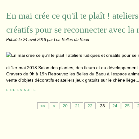
En mai crée ce qu'il te plaît ! atelier
créatifs pour se reconnecter avec la 
Publié le
24 avril 2018
par Les Belles du Baou
di 1er mai 2018 Salon des plantes, des fleurs et du développement
Cravero de 9h à 19h Retrouvez les Belles du Baou à l'espace anima
vente d'objets décoratifs et ateliers jeux gratuits sur le chêne liège..
LIRE LA SUITE
1
<<
<
20
21
22
23
24
25
0