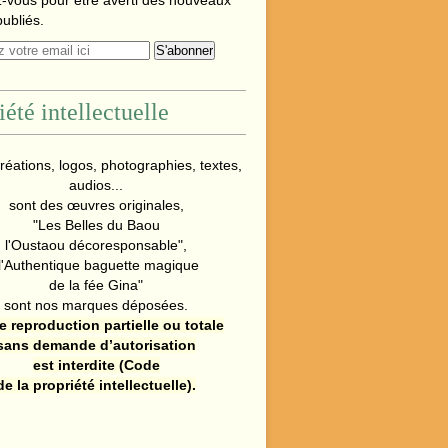
-vous pour être averti des nouveaux
publiés.
iété intellectuelle
réations, logos, photographies, textes,
audios...
sont des œuvres originales,
"Les Belles du Baou
l'Oustaou décoresponsable",
l'Authentique baguette magique
de la fée Gina"
sont nos marques déposées.
e reproduction partielle ou totale
sans demande d’autorisation
est interdite (Code
de la propriété intellectuelle).