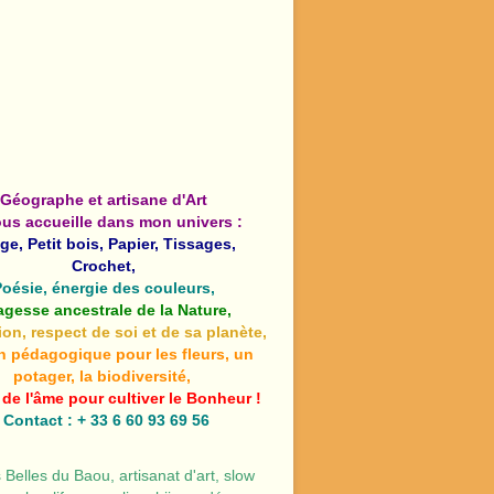
Géographe et artisane d'Art
ous accueille dans mon univers :
ge, Petit bois, Papier, Tissages,
Crochet,
Poésie, énergie des couleurs,
agesse ancestrale de la Nature,
ion, respect de soi et de sa planète,
n pédagogique pour les fleurs, un
potager, la biodiversité,
 de l'âme pour cultiver le Bonheur !
Contact : + 33 6 60 93 69 56