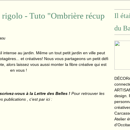
s rigolo - Tuto "Ombrière récup
Il ét
du Ba
aou
 intense au jardin. Même un tout petit jardin en ville peut
otagères... et créatives! Nous vous partageons un petit défi
, alors laissez vous aussi monter la fibre créative qui est
en vous !
DÉCORAT
connecté
ARTISAN
scrivez-vous à la Lettre des Belles !
Pour retrouver les
design. 
 publications , c'est par ici :
personn
créative
Carcass
Atelier 
d'Occita