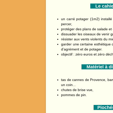
Le cahier
un carré potager (1m2) install
percer,
protéger des plans de salade et 
dissuader les oiseaux de venir gr
résister aux vents violents du mid
garder une certaine esthétique da
d’agrément et de potager.
objectif : zéro euros et zéro déc
Matériel à di
tas de cannes de Provence, bamb
un coin...
chutes de brise vue,
pommes de pin.
Piochés 