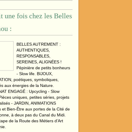
ait une fois chez les Belles
ou :
BELLES AUTREMENT :
AUTHENTIQUES,
RESPONSABLES,
SEREINES, ALIGNÉES !
Pépinière de petits bonheurs
- Slow life. BIJOUX,
ION, poétiques, symboliques,
s aux énergies de la Nature.
AT ENGAGÉ : Upcycling - Slow
Pièces uniques, petites séries, projets
alisés - JARDIN, ANIMATIONS
s et Bien-Être aux portes de la Cité de
onne, à deux pas du Canal du Midi.
étape de la Route des Métiers d'Art
nie.