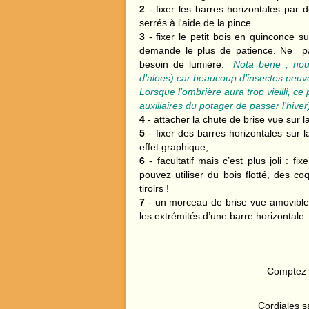
2
- fixer les barres horizontales par d
serrés à l'aide de la pince.
3
- fixer le petit bois en quinconce s
demande le plus de patience. Ne pas
besoin de lumière.
Nota bene ; nous
d’aloes) car beaucoup d’insectes peuven
Lorsque l’ombrière aura trop vieilli, ce
auxiliaires du potager de passer l’hiver
4
- attacher la chute de brise vue sur la
5
- fixer des barres horizontales sur 
effet graphique,
6
- facultatif mais c’est plus joli :
pouvez utiliser du bois flotté, des c
tiroirs !
7
- un morceau de brise vue amovible es
les extrémités d’une barre horizontale.
Comptez e
Cordiales s