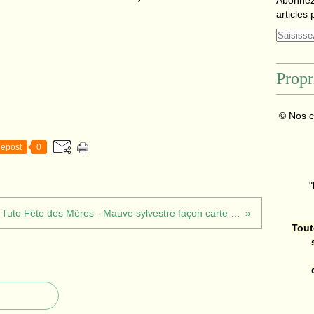
Abonnez
articles 
Propr
© Nos c
epost
0
"
Tuto Fête des Mères - Mauve sylvestre façon carte cadeau pop up
Tout