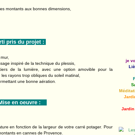
 les montants aux bonnes dimensions,
ti pris du projet :
 mur,
je v
essage inspiré de la technique du plessis,
Liè
tiers de la lumière, avec une option amovible pour la
 les rayons trop obliques du soleil matinal,
permettant une bonne aération.
S
Méditat
Jardi
se en oeuvre :
Jardin
ature en fonction de la largeur de votre carré potager. Pour
 montants en cannes de Provence.